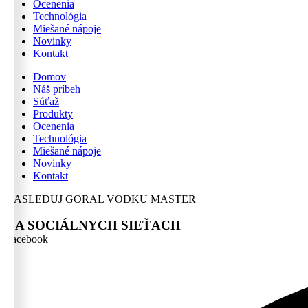
Ocenenia
Technológia
Miešané nápoje
Novinky
Kontakt
Domov
Náš príbeh
Súťaž
Produkty
Ocenenia
Technológia
Miešané nápoje
Novinky
Kontakt
NASLEDUJ GORAL VODKU MASTER
NA SOCIÁLNYCH SIEŤACH
Facebook