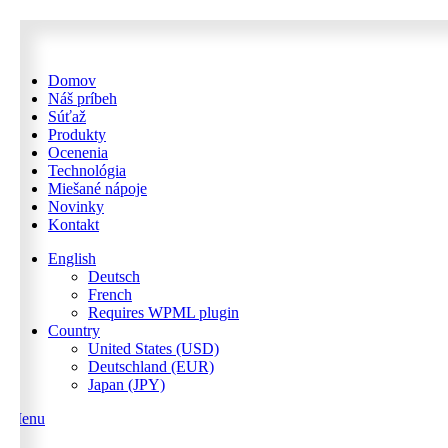
Domov
Náš príbeh
Súťaž
Produkty
Ocenenia
Technológia
Miešané nápoje
Novinky
Kontakt
English
Deutsch
French
Requires WPML plugin
Country
United States (USD)
Deutschland (EUR)
Japan (JPY)
Menu