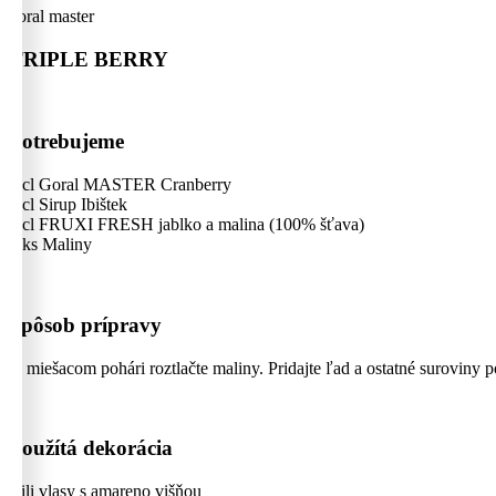
goral master
TRIPLE BERRY
Potrebujeme
4 cl Goral MASTER Cranberry
2 cl Sirup Ibištek
2 cl FRUXI FRESH jablko a malina (100% šťava)
4 ks Maliny
Spôsob prípravy
V miešacom pohári roztlačte maliny. Pridajte ľad a ostatné suroviny 
Použítá dekorácia
Čili vlasy s amareno višňou