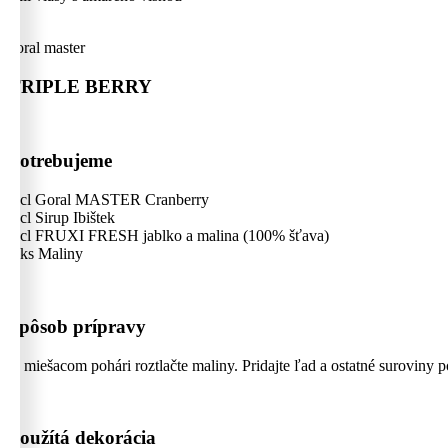
goral master
TRIPLE BERRY
Potrebujeme
4 cl Goral MASTER Cranberry
2 cl Sirup Ibištek
2 cl FRUXI FRESH jablko a malina (100% šťava)
4 ks Maliny
Spôsob prípravy
V miešacom pohári roztlačte maliny. Pridajte ľad a ostatné suroviny 
Použítá dekorácia