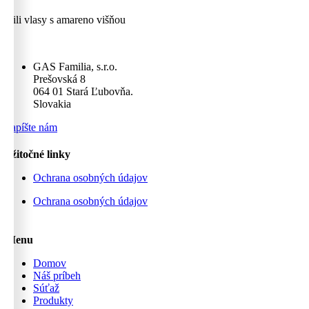
Čili vlasy s amareno višňou
GAS Familia, s.r.o.
Prešovská 8
064 01 Stará Ľubovňa.
Slovakia
napíšte nám
užitočné linky
Ochrana osobných údajov
Ochrana osobných údajov
Menu
Domov
Náš príbeh
Súťaž
Produkty