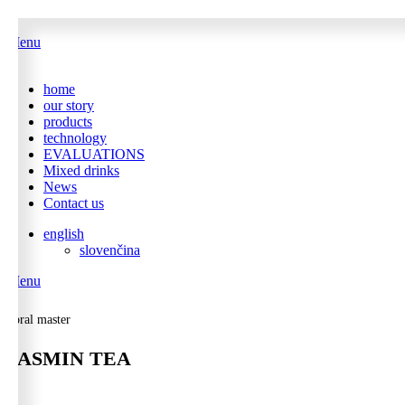
Menu
home
our story
products
technology
EVALUATIONS
Mixed drinks
News
Contact us
english
slovenčina
Menu
goral master
JASMIN TEA