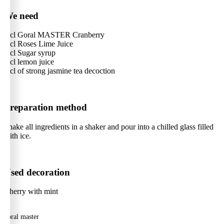
We need
4 cl Goral MASTER Cranberry
1 cl Roses Lime Juice
2 cl Sugar syrup
1 cl lemon juice
4 cl of strong jasmine tea decoction
Preparation method
Shake all ingredients in a shaker and pour into a chilled glass filled
with ice.
Used decoration
Cherry with mint
goral master