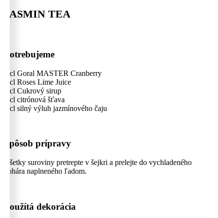
JASMIN TEA
Potrebujeme
4 cl Goral MASTER Cranberry
1 cl Roses Lime Juice
2 cl Cukrový sirup
1 cl citrónová šťava
4 cl silný výluh jazmínového čaju
Spôsob prípravy
Všetky suroviny pretrepte v šejkri a prelejte do vychladeného
pohára naplneného ľadom.
Použítá dekorácia