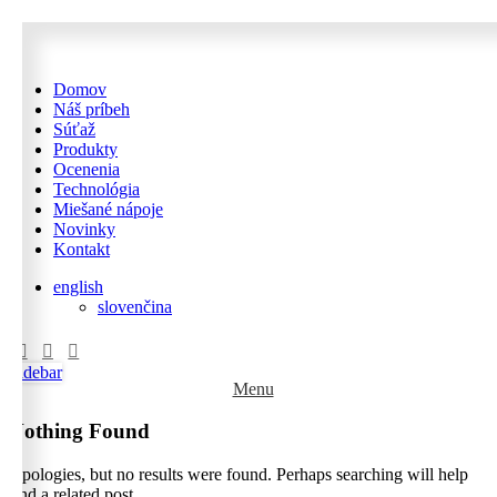
Domov
Náš príbeh
Súťaž
Produkty
Ocenenia
Technológia
Miešané nápoje
Novinky
Kontakt
english
slovenčina
Sidebar
Menu
Nothing Found
Apologies, but no results were found. Perhaps searching will help
find a related post.