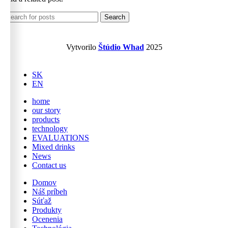
Search
Vytvorilo
Štúdio Whad
2025
SK
EN
home
our story
products
technology
EVALUATIONS
Mixed drinks
News
Contact us
Domov
Náš príbeh
Súťaž
Produkty
Ocenenia